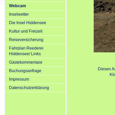
Webcam
Inselwetter
Die Insel Hiddensee
Kultur und Freizeit
Reiseversicherung
Fahrplan Reederei
Hiddensee/ Links
Gästekommentare
Diesen A
Buchungsanfrage
Kl
Impressum
Datenschutzerklärung